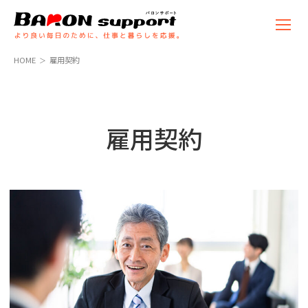
コ
ナ
ン
ビ
テ
ゲ
ン
ー
HOME
雇用契約
ツ
シ
へ
ョ
ス
ン
キ
に
ッ
移
雇用契約
プ
動