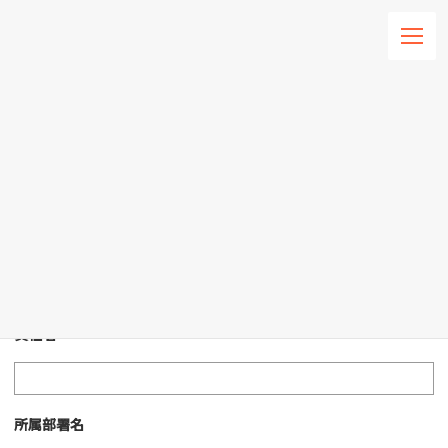
コ
ナ
ン
ビ
テ
ゲ
ン
ー
HOME
弊社にサービス提案のある業者様
ツ
シ
へ
ョ
ス
ン
キ
に
ッ
移
弊社にサービス提案のあ
プ
動
る業者様
貴社名
所属部署名