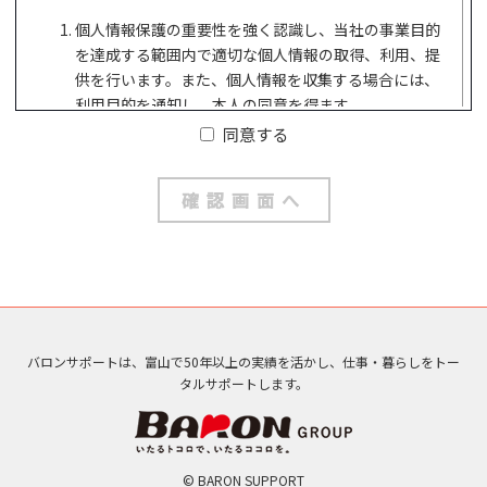
個人情報保護の重要性を強く認識し、当社の事業目的
を達成する範囲内で適切な個人情報の取得、利用、提
供を行います。また、個人情報を収集する場合には、
利用目的を通知し、本人の同意を得ます。
同意する
個人情報は、本人の同意なく第三者に提供しません。
個人情報の管理にあたっては、漏洩・滅失・き損の防
止その他の安全管理のために必要かつ適切な措置を講
じるよう努めます。
個人情報保護に関する法令を遵守し、また個人情報保
護に関する社内規程を定め、継続的な見直しを行い遵
守します。
個人情報保護に関する苦情及び相談に対応する窓口を
バロンサポートは、富山で50年以上の実績を活かし、仕事・暮らしをトー
設けて、適切に対応するよう努めます。
タルサポートします。
株式会社 バロンサポート
代表取締役 浅野雅史
© BARON SUPPORT