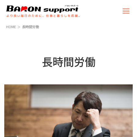
コ
ナ
ン
ビ
テ
ゲ
ン
ー
HOME
長時間労働
ツ
シ
へ
ョ
ス
ン
キ
に
ッ
移
長時間労働
プ
動