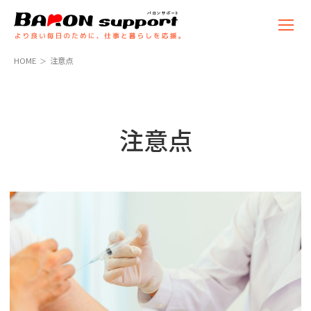
コ
ナ
ン
ビ
テ
ゲ
ン
ー
HOME
注意点
ツ
シ
へ
ョ
ス
ン
キ
に
ッ
移
注意点
プ
動