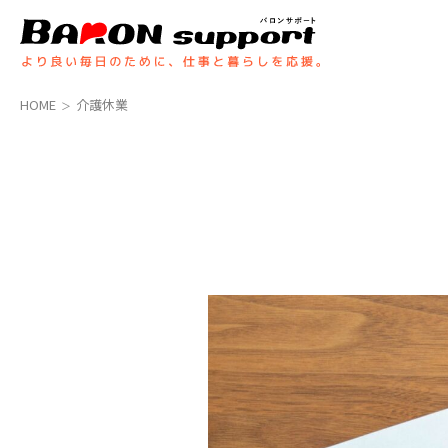
コ
ナ
ン
ビ
テ
ゲ
ン
ー
ツ
シ
HOME
介護休業
へ
ョ
ス
ン
キ
に
ッ
移
プ
動