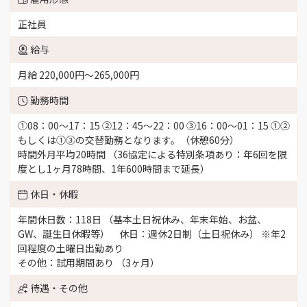
正社員
給与
月給 220,000円〜265,000円
勤務時間
①08：00～17：15 ②12：45～22：00 ③16：00～01：15 ①②
もしくは①③の交替勤務となります。（休憩60分）
時間外月平均20時間 （36協定による特別条項あり：年6回を限
度とし1ヶ月78時間、1年600時間まで延長）
休日・休暇
年間休日数：118日 （基本土日祝休み、年末年始、お盆、
GW、誕生日休暇等） 休日：週休2日制（土日祝休み） ※年2
回程度の土曜日出勤あり
その他：試用期間あり （3ヶ月）
待遇・その他