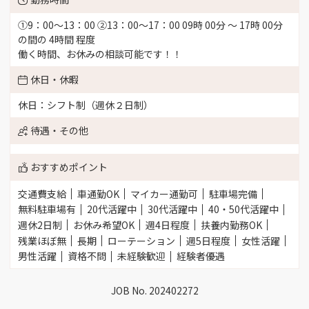
①9：00～13：00 ②13：00～17：00 09時 00分 〜 17時 00分
の間の 4時間 程度
働く時間、お休みの相談可能です！！
休日・休暇
休日：シフト制（週休２日制）
待遇・その他
おすすめポイント
交通費支給
車通勤OK
マイカー通勤可
駐車場完備
無料駐車場有
20代活躍中
30代活躍中
40・50代活躍中
週休2日制
お休み希望OK
週4日程度
扶養内勤務OK
残業ほぼ無
長期
ローテーション
週5日程度
女性活躍
男性活躍
資格不問
未経験歓迎
経験者優遇
JOB No. 202402272