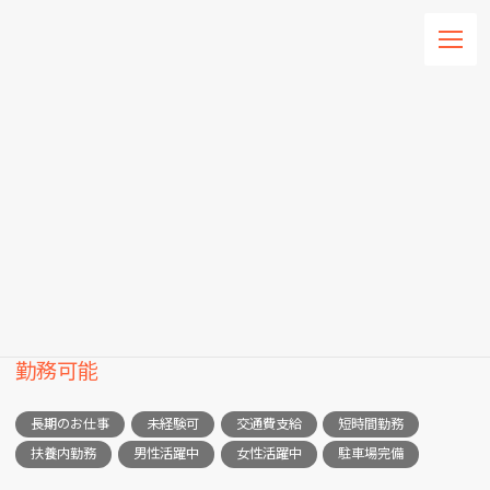
コ
ナ
ン
ビ
テ
ゲ
ン
ー
HOME
求人情報一覧
求人詳細
ツ
シ
へ
ョ
ス
ン
求人詳細
キ
に
ッ
移
プ
動
パート
介護助手 /未経験可/時間・日数相談可能/扶養内
勤務可能
長期のお仕事
未経験可
交通費支給
短時間勤務
扶養内勤務
男性活躍中
女性活躍中
駐車場完備