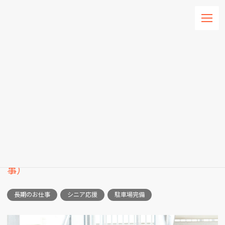
コ
ナ
ン
ビ
テ
ゲ
ン
ー
HOME
求人情報一覧
求人詳細
ツ
シ
へ
ョ
ス
ン
求人詳細
キ
に
ッ
移
プ
動
パート
清掃スタッフ（館内のお掃除２時間作業のお仕
事）
長期のお仕事
シニア応援
駐車場完備