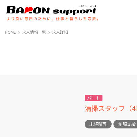
コ
ナ
ン
ビ
テ
ゲ
ン
ー
ツ
シ
HOME
求人情報一覧
求人詳細
へ
ョ
ス
ン
キ
に
ッ
移
プ
動
パート
清掃スタッフ（
未経験可
制服支給