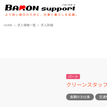
コ
ナ
ン
ビ
テ
ゲ
ン
ー
ツ
シ
HOME
求人情報一覧
求人詳細
へ
ョ
ス
ン
キ
に
ッ
移
プ
動
パート
クリーンスタッ
長期のお仕事
交通