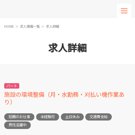
コ
ナ
ン
ビ
テ
ゲ
ン
ー
HOME
求人情報一覧
求人詳細
ツ
シ
へ
ョ
ス
ン
求人詳細
キ
に
ッ
移
プ
動
パート
施設の環境整備（月・水勤務・刈払い機作業あ
り）
短期のお仕事
未経験可
土日休み
交通費支給
男性活躍中