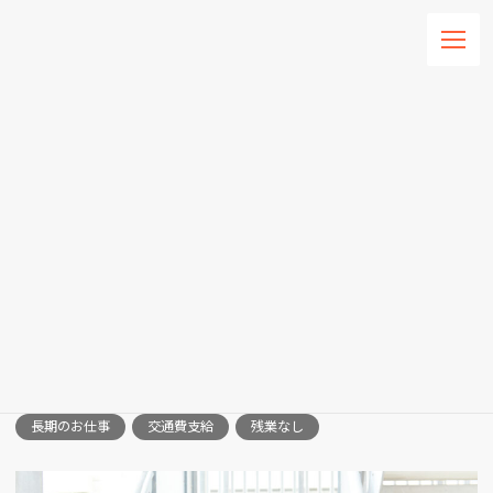
コ
ナ
ン
ビ
テ
ゲ
ン
ー
HOME
求人情報一覧
求人詳細
ツ
シ
へ
ョ
ス
ン
求人詳細
キ
に
ッ
移
プ
動
パート
清掃スタッフ（公園を歩きながらのお掃除作業で
す）
長期のお仕事
交通費支給
残業なし