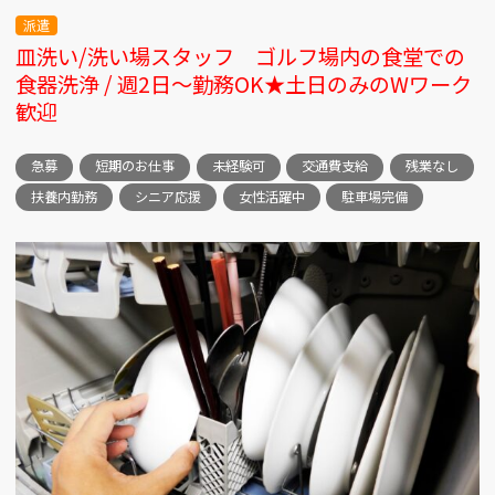
派遣
皿洗い/洗い場スタッフ ゴルフ場内の食堂での
食器洗浄 / 週2日～勤務OK★土日のみのWワーク
歓迎
急募
短期のお仕事
未経験可
交通費支給
残業なし
扶養内勤務
シニア応援
女性活躍中
駐車場完備