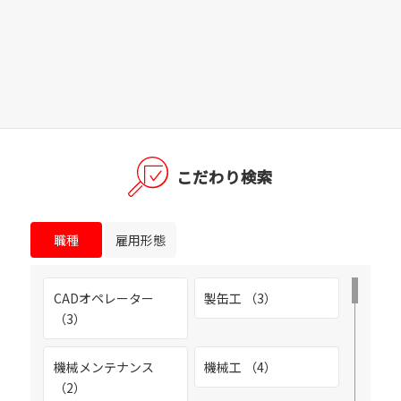
富山市高木 （1）
富山市和合 （6）
富山市桜町 （3）
こだわり検索
富山市三郷（水橋エリア） （1）
富山市石坂 （3）
職種
雇用形態
富山市三熊（富山西IC近く） （3）
CADオペレーター
製缶工 （3）
（3）
富山市八日町 （4）
機械メンテナンス
機械工 （4）
富山市婦中町速星 （4）
（2）