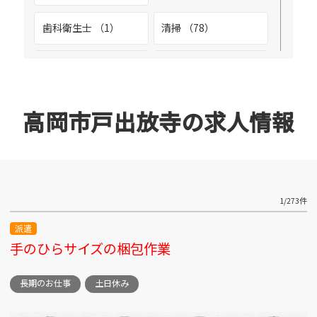
富山市黒崎 （2）
歯科衛生士 （1）
清掃 （78）
富山市二口 （1）
溶接工 （2）
環境整備 （4）
富山市新庄 （2）
生産管理 （2）
看護助手 （1）
高岡市戸出放寺の求人情報
富山市北代 （20）
空調メンテナンス
設備管理 （9）
（1）
立山町泉 （2）
整備士 （3）
診療放射線技師 （1）
1/273件
富山駅前周辺 （4）
派遣
調理スタッフ （2）
調理師 （3）
手のひらサイズの梱包作業
富山市池多 （3）
調理補助 （1）
警備 （1）
長期のお仕事
土日休み
富山市向新庄 （3）
販売スタッフ （5）
軽作業 （26）