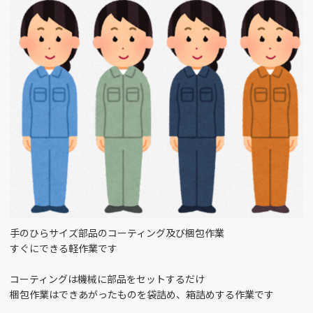
富山市今泉北部町 （1）
金型設計 （2）
銀行窓口 （1）
富山市大宮町 （2）
施工管理 （3）
食器洗浄スタッフ
（1）
富山市池田 （1）
損保事務 （1）
入浴介助 （1）
富山市梅沢町 （2）
SE （3）
ﾍﾞｯﾄﾞﾒｲｷﾝｸﾞ （2）
富山市四方 （3）
リハビリ助手 （1）
ルート営業 （4）
高岡駅南 （2）
手のひらサイズ部品のコーティング及び梱包作業
人事・労務 （2）
介護助手 （4）
富山市五福 （1）
すぐにできる軽作業です
倉庫管理 （1）
企画 （1）
コーティングは機械に部品をセットするだけ
富山市本郷 （1）
梱包作業はできあがったものを袋詰め、箱詰めする作業です