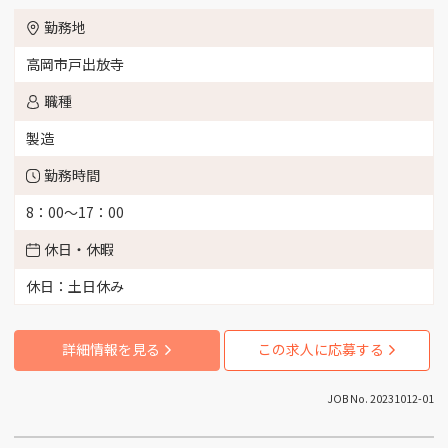
受付スタッフ （2）
品質管理 （1）
富山市四ツ葉町 （2）
勤務地
工場長 （1）
商品開発 （1）
富山市大塚 （3）
高岡市戸出放寺
職種
品質保証 （1）
施設管理 （4）
富山市花崎 （6）
製造
営業 （12）
介護 （6）
富山市南央町 （1）
勤務時間
8：00～17：00
製造 （26）
看護師 （6）
富山市三郷 （3）
休日・休暇
薬剤師 （1）
事務 （21）
富山市田刈屋（桜谷、五艘エリア） （3）
休日：土日休み
IT関連 （1）
言語聴覚士 （2）
富山市流杉 （1）
詳細情報を見る
この求人に応募する
サービス （5）
接客サービス （3）
富山市豊田 （3）
JOB No. 20231012-01
提案セールス （2）
コールセンター業務
富山市八町 （3）