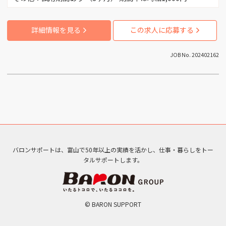
（3）
富山市新富町 （1）
詳細情報を見る
この求人に応募する
富山市杉谷 （3）
JOB No. 202402162
富山市笹津 （1）
富山市西町 （2）
富山市水橋 （2）
バロンサポートは、富山で50年以上の実績を活かし、仕事・暮らしをトー
タルサポートします。
富山市馬瀬口 （1）
富山市各地 （1）
© BARON SUPPORT
富山市草島 （1）