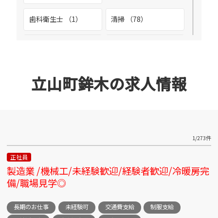
富山市黒崎 （2）
歯科衛生士 （1）
清掃 （78）
富山市二口 （1）
溶接工 （2）
環境整備 （4）
富山市新庄 （2）
生産管理 （2）
看護助手 （1）
立山町鉾木の求人情報
富山市北代 （20）
空調メンテナンス
設備管理 （9）
（1）
立山町泉 （2）
整備士 （3）
診療放射線技師 （1）
1/273件
富山駅前周辺 （4）
正社員
調理スタッフ （2）
調理師 （3）
製造業 /機械工/未経験歓迎/経験者歓迎/冷暖房完
富山市池多 （3）
備/職場見学◎
調理補助 （1）
警備 （1）
富山市向新庄 （3）
長期のお仕事
未経験可
交通費支給
制服支給
販売スタッフ （5）
軽作業 （26）