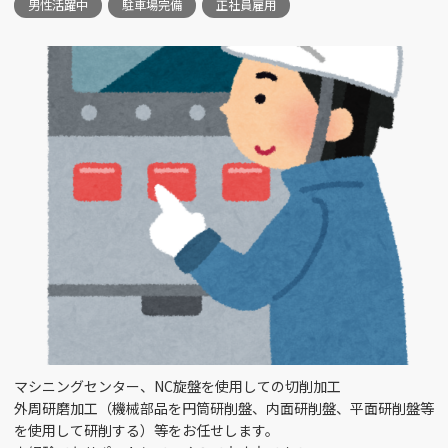
男性活躍中
駐車場完備
正社員雇用
富山市今泉北部町 （1）
金型設計 （2）
銀行窓口 （1）
富山市大宮町 （2）
施工管理 （3）
食器洗浄スタッフ
（1）
富山市池田 （1）
損保事務 （1）
入浴介助 （1）
富山市梅沢町 （2）
SE （3）
ﾍﾞｯﾄﾞﾒｲｷﾝｸﾞ （2）
富山市四方 （3）
リハビリ助手 （1）
ルート営業 （4）
高岡駅南 （2）
人事・労務 （2）
介護助手 （4）
富山市五福 （1）
マシニングセンター、NC旋盤を使用しての切削加工
倉庫管理 （1）
企画 （1）
富山市本郷 （1）
外周研磨加工（機械部品を円筒研削盤、内面研削盤、平面研削盤等
を使用して研削する）等をお任せします。