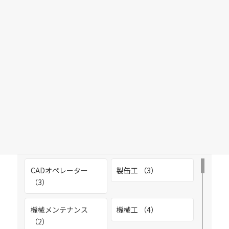
富山市高木 （1）
富山市和合 （6）
富山市桜町 （3）
こだわり検索
富山市三郷（水橋エリア） （1）
富山市石坂 （3）
職種
雇用形態
富山市三熊（富山西IC近く） （3）
CADオペレーター
製缶工 （3）
（3）
富山市八日町 （4）
機械メンテナンス
機械工 （4）
富山市婦中町速星 （4）
（2）