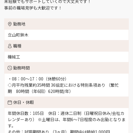
未経験でもサポートしていくので大丈夫です！
受付スタッフ （2）
品質管理 （1）
富山市四ツ葉町 （2）
事前の職場見学も大歓迎です！
工場長 （1）
商品開発 （1）
富山市大塚 （3）
勤務地
品質保証 （1）
施設管理 （4）
立山町鉾木
富山市花崎 （6）
職種
営業 （12）
介護 （6）
富山市南央町 （1）
機械工
製造 （26）
看護師 （6）
富山市三郷 （3）
勤務時間
・08：00～17：00（休憩60分）
薬剤師 （1）
事務 （21）
富山市田刈屋（桜谷、五艘エリア） （3）
◇月平均残業約35時間 36協定における特別条項あり （繁忙
期 80時間（年6回）620時間/年）
IT関連 （1）
言語聴覚士 （2）
富山市流杉 （1）
休日・休暇
年間休日数：105日 休日：週休二日制（日曜祝日休み/会社カ
サービス （5）
接客サービス （3）
富山市豊田 （3）
レンダーあり） ※土曜日は、年間6～7日程度のみ出勤となりま
す。
提案セールス （2）
コールセンター業務
富山市八町 （3）
その他：試用期間あり （3ヶ月） 期間中は時給1,000円