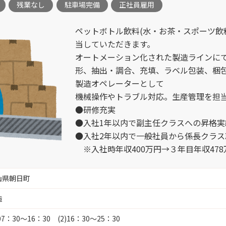
残業なし
駐車場完備
正社員雇用
調理補助 
富山市梅沢町 （2）
ペットボトル飲料(水・お茶・スポーツ飲
販売スタッ
当していただきます。
高岡駅南 （2）
オートメーション化された製造ラインに
形、抽出・調合、充填、ラベル包装、梱
金型設計 
製造オペレーターとして
富山市本郷 （1）
機械操作やトラブル対応。生産管理を担
施工管理 
●研修充実
富山市大塚 （3）
●入社1年以内で副主任クラスへの昇格実
●入社2年以内で一般社員から係長クラス
富山市南央町 （1）
※入社時年収400万円→３年目年収47
損保事務 
富山市田刈屋（桜谷、五艘エリア）
山県朝日町
SE （3）
（3）
造
リハビリ助
)07：30～16：30 (2)16：30～25：30
富山市豊田 （3）