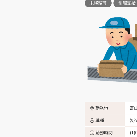
未経験可
制服支給
富山市池田 （1）
富山市四方 （3）
富山市五福 （1）
富山市四ツ葉町 （2）
富山市花崎 （6）
富山市三郷 （3）
勤務地
富
職種
製
勤務時間
(1
富山市流杉 （1）