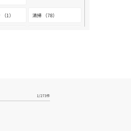
 （1）
清掃 （78）
2）
環境整備 （4）
（2）
看護助手 （1）
テナンス
設備管理 （9）
3）
診療放射線技師
1/273件
（1）
フ （2）
調理師 （3）