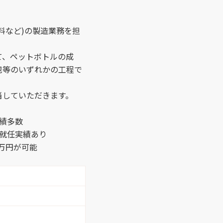
（1）
警備 （1）
料など)の製造業務を担
フ （5）
軽作業 （26）
て、ペットボトルの成
包等のいずれかの工程で
（2）
銀行窓口 （1）
当していただきます。
（3）
食器洗浄スタッフ
（1）
績多数
就任実績あり
8万円が可能
（1）
入浴介助 （1）
ﾍﾞｯﾄﾞﾒｲｷﾝｸﾞ （2）
手 （1）
ルート営業 （4）