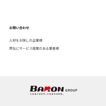
1）
事務 （21）
1）
言語聴覚士 （2）
お問い合わせ
（5）
接客サービス （3）
人材をお探しの企業様
ス （2）
コールセンター業務
弊社にサービス提案のある業者様
（3）