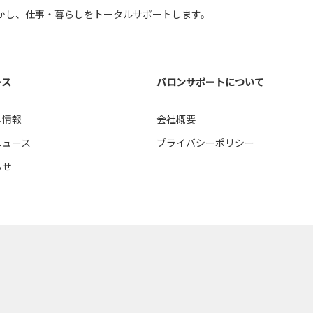
薬剤師 （
かし、仕事・暮らしをトータルサポートします。
富山市才覚寺 （1）
IT関連 （
富山市今市 （2）
ース
バロンサポートについて
サービス 
富山市総曲輪 （4）
し情報
会社概要
提案セール
ニュース
プライバシーポリシー
富山市興人町 （6）
らせ
富山市奥田新町 （1）
富山市寺町 （1）
富山市山本 （1）