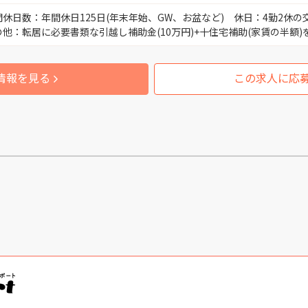
間休日数：年間休日125日(年末年始、GW、お盆など) 休日：4勤2休の
人事・労務
の他：転居に必要書類な引越し補助金(10万円)+十住宅補助(家賃の半額)
富山市新富町 （1）
倉庫管理 
情報を見る
この求人に応
富山市笹津 （1）
受付スタッ
富山市水橋 （2）
工場長 （
富山市各地 （1）
品質保証 
富山市草島、中屋、立山町 （1）
営業 （12
富山市境野新 （2）
製造 （26
富山市岩瀬古志町 （3）