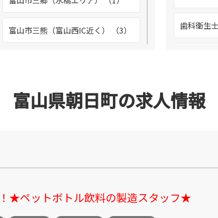
富山市三郷（水橋エリア） （1）
歯科衛生士
富山市三熊（富山西IC近く） （3）
溶接工 （
富山市婦中町速星 （4）
生産管理 
富山市二口 （1）
富山県朝日町の求人情報
空調メン
富山市北代 （20）
（1）
富山駅前周辺 （4）
整備士 （
富山市向新庄 （3）
！！★ペットボトル飲料の製造スタッフ★
調理スタッ
富山市大宮町 （2）