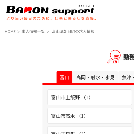
コ
ナ
ン
ビ
テ
ゲ
ン
ー
ツ
シ
HOME
求人情報一覧
富山県朝日町の求人情報
へ
ョ
ス
ン
キ
に
勤
ッ
移
プ
動
富山
高岡・射水・氷見
魚津
富山市上飯野 （1）
富山市高木 （1）