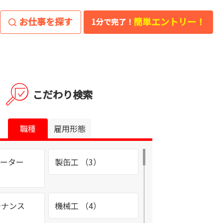
お仕事を探す
簡単エントリー！
1分で完了！
こだわり検索
職種
雇用形態
レーター
製缶工 （3）
テナンス
機械工 （4）