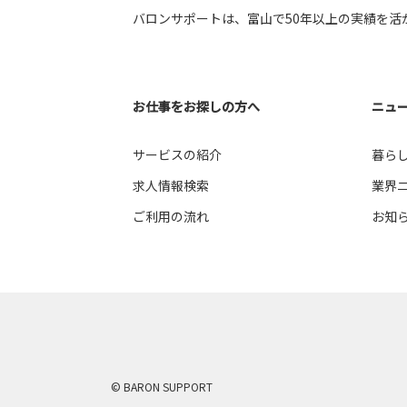
バロンサポートは、富山で50年以上の実績を活
富山市布目 （6）
富山市八尾町保内 （11）
お仕事をお探しの方へ
ニュ
富山市水橋辻ヶ堂 （1）
サービスの紹介
暮ら
求人情報検索
業界
富山市南中田 （5）
ご利用の流れ
お知
富山市願海寺水口 （2）
富山市安住町 （3）
富山市上大久保 （1）
© BARON SUPPORT