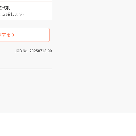
交代制
 （2）
介護助手 （4）
を支給します。
（1）
企画 （1）
募する
フ （2）
品質管理 （1）
JOB No. 20250718-00
1）
商品開発 （1）
（1）
施設管理 （4）
）
介護 （6）
）
看護師 （6）