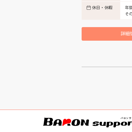
休日・休暇
年
そ
富山市八町 （3）
詳細
富山市杉谷 （3）
富山市西町 （2）
富山市馬瀬口 （1）
富山市草島 （1）
富山市萩島 （1）
富山市岩瀬 （3）