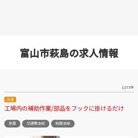
富山市黒崎 （2）
歯科衛生士 （1）
清掃 （78）
富山市二口 （1）
溶接工 （2）
環境整備 （4）
富山市新庄 （2）
生産管理 （2）
看護助手 （1）
富山市萩島の求人情報
富山市北代 （20）
空調メンテナンス
設備管理 （9）
（1）
立山町泉 （2）
整備士 （3）
診療放射線技師 （1）
1/273件
富山駅前周辺 （4）
派遣
調理スタッフ （2）
調理師 （3）
工場内の補助作業/部品をフックに掛けるだけ
富山市池多 （3）
調理補助 （1）
警備 （1）
急募
交通費支給
制服支給
富山市向新庄 （3）
販売スタッフ （5）
軽作業 （26）