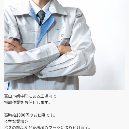
富山市今泉北部町 （1）
金型設計 （2）
銀行窓口 （1）
富山市大宮町 （2）
施工管理 （3）
食器洗浄スタッフ
（1）
富山市池田 （1）
損保事務 （1）
入浴介助 （1）
富山市梅沢町 （2）
SE （3）
ﾍﾞｯﾄﾞﾒｲｷﾝｸﾞ （2）
富山市四方 （3）
リハビリ助手 （1）
ルート営業 （4）
高岡駅南 （2）
富山市婦中町にある工場内で
人事・労務 （2）
介護助手 （4）
富山市五福 （1）
補助作業をお任せします。
倉庫管理 （1）
企画 （1）
高時給1300円のお仕事です。
富山市本郷 （1）
＜主な業務＞
バスの部品などを機械のフックに取り付けます。