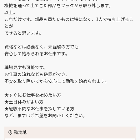
受付スタッフ （2）
品質管理 （1）
富山市四ツ葉町 （2）
機械を通って出てきた部品をフックから取り外します。
以上。
工場長 （1）
商品開発 （1）
これだけです。部品も重たいものは特になく、1人で持ち上げるこ
富山市大塚 （3）
とが
できると思います。
品質保証 （1）
施設管理 （4）
富山市花崎 （6）
資格などは必要なく、未経験の方でも
営業 （12）
介護 （6）
安心して始められるお仕事です。
富山市南央町 （1）
職場見学も可能です。
製造 （26）
看護師 （6）
富山市三郷 （3）
お仕事の流れなども確認ができ、
不安を取り除いてから安心して勤務を始められます。
薬剤師 （1）
事務 （21）
富山市田刈屋（桜谷、五艘エリア） （3）
★すぐにお仕事を始めたい方
★土日休みがよい方
IT関連 （1）
言語聴覚士 （2）
富山市流杉 （1）
★経験不問なお仕事を探している方
など、まずはご希望をお聞かせください。
サービス （5）
接客サービス （3）
富山市豊田 （3）
勤務地
提案セールス （2）
コールセンター業務
富山市八町 （3）