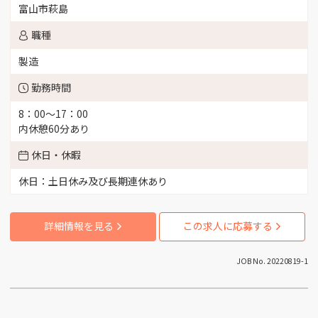
富山市萩島
（3）
職種
富山市新富町 （1）
製造
富山市杉谷 （3）
勤務時間
富山市笹津 （1）
8：00～17：00
内休憩60分あり
富山市西町 （2）
休日・休暇
休日：土日休み及び長期連休あり
富山市水橋 （2）
詳細情報を見る
この求人に応募する
富山市馬瀬口 （1）
JOB No. 20220819-1
富山市各地 （1）
富山市草島 （1）