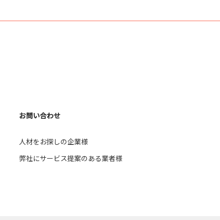
（1）
警備 （1）
フ （5）
軽作業 （26）
（2）
銀行窓口 （1）
（3）
食器洗浄スタッフ
（1）
お問い合わせ
人材をお探しの企業様
（1）
入浴介助 （1）
弊社にサービス提案のある業者様
ﾍﾞｯﾄﾞﾒｲｷﾝｸﾞ （2）
手 （1）
ルート営業 （4）