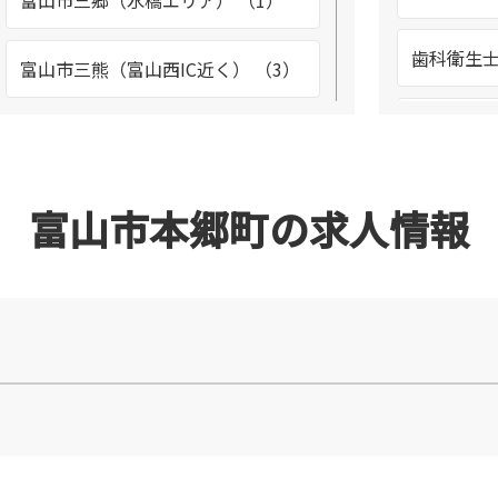
富山市三郷（水橋エリア） （1）
歯科衛生士
富山市三熊（富山西IC近く） （3）
溶接工 （
富山市婦中町速星 （4）
生産管理 
富山市二口 （1）
富山市本郷町の求人情報
空調メン
富山市北代 （20）
（1）
富山駅前周辺 （4）
整備士 （
富山市向新庄 （3）
調理スタッ
富山市大宮町 （2）