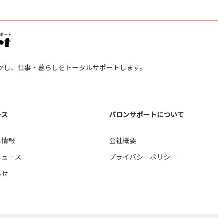
調理補助 
富山市梅沢町 （2）
販売スタッ
高岡駅南 （2）
かし、仕事・暮らしをトータルサポートします。
金型設計 
富山市本郷 （1）
施工管理 
富山市大塚 （3）
ース
バロンサポートについて
し情報
会社概要
富山市南央町 （1）
損保事務 
ニュース
プライバシーポリシー
富山市田刈屋（桜谷、五艘エリア）
らせ
SE （3）
（3）
リハビリ助
富山市豊田 （3）