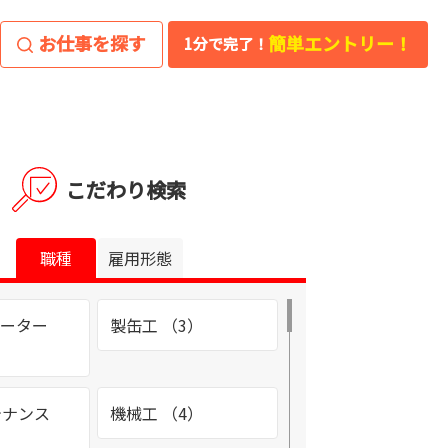
お仕事を探す
簡単エントリー！
1分で完了！
こだわり検索
職種
雇用形態
レーター
製缶工 （3）
テナンス
機械工 （4）