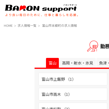
コ
ナ
ン
ビ
テ
ゲ
ン
ー
ツ
シ
HOME
求人情報一覧
富山市本郷町の求人情報
へ
ョ
ス
ン
キ
に
勤
ッ
移
プ
動
富山
高岡・射水・氷見
魚津
富山市上飯野 （1）
富山市高木 （1）