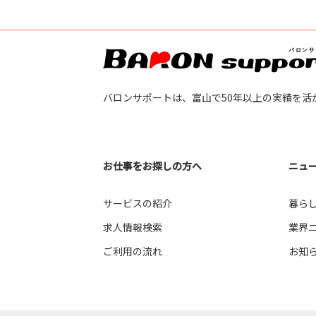
富山市池田 （1）
富山市四方 （3）
バロンサポートは、富山で50年以上の実績を活
富山市五福 （1）
富山市四ツ葉町 （2）
お仕事をお探しの方へ
ニュ
サービスの紹介
暮ら
富山市花崎 （6）
求人情報検索
業界
富山市三郷 （3）
ご利用の流れ
お知
富山市流杉 （1）