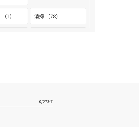
 （1）
清掃 （78）
2）
環境整備 （4）
（2）
看護助手 （1）
テナンス
設備管理 （9）
3）
診療放射線技師
0/273件
（1）
フ （2）
調理師 （3）