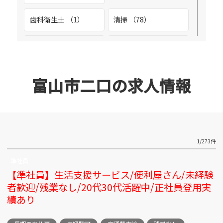
富山市黒崎 （2）
歯科衛生士 （1）
清掃 （78）
富山市二口 （1）
溶接工 （2）
環境整備 （4）
富山市新庄 （2）
生産管理 （2）
看護助手 （1）
富山市二口の求人情報
富山市北代 （20）
空調メンテナンス
設備管理 （9）
（1）
立山町泉 （2）
整備士 （3）
診療放射線技師 （1）
1/273件
富山駅前周辺 （4）
準社員
調理スタッフ （2）
調理師 （3）
【準社員】生活支援サービス/便利屋さん/未経験
富山市池多 （3）
者歓迎/残業なし/20代30代活躍中/正社員登用実
調理補助 （1）
警備 （1）
績あり
富山市向新庄 （3）
販売スタッフ （5）
軽作業 （26）