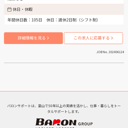
（3）
休日・休暇
富山市新富町 （1）
年間休日数：105日 休日：週休2日制（シフト制）
富山市杉谷 （3）
詳細情報を見る
この求人に応募する
富山市笹津 （1）
JOB No. 202406124
富山市西町 （2）
富山市水橋 （2）
富山市馬瀬口 （1）
バロンサポートは、富山で50年以上の実績を活かし、仕事・暮らしをトー
富山市各地 （1）
タルサポートします。
富山市草島 （1）