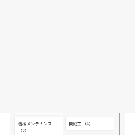
富山市高木 （1）
富山市和合 （6）
富山市桜町 （3）
こだわり検索
富山市三郷（水橋エリア） （1）
富山市石坂 （3）
職種
雇用形態
富山市三熊（富山西IC近く） （3）
CADオペレーター
製缶工 （3）
（3）
富山市八日町 （4）
機械メンテナンス
機械工 （4）
富山市婦中町速星 （4）
（2）