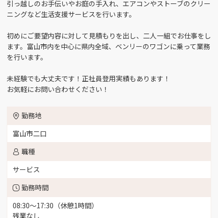
受付スタッフ （2）
品質管理 （1）
引っ越しのお手伝いやお庭の手入れ、エアコンやストーブのクリー
富山市四ツ葉町 （2）
ニングなど生活支援サービスを行います。
工場長 （1）
商品開発 （1）
富山市大塚 （3）
初めにご要望内容に対して見積もりを出し、二人一組でお仕事をし
ます。富山市内を中心に県内全域、ベンリーのワゴンに乗って業務
品質保証 （1）
施設管理 （4）
を行います。
富山市花崎 （6）
未経験でも大丈夫です！正社員登用実績もあります！
営業 （12）
介護 （6）
富山市南央町 （1）
お気軽にお問い合わせください！
製造 （26）
看護師 （6）
富山市三郷 （3）
勤務地
富山市二口
薬剤師 （1）
事務 （21）
富山市田刈屋（桜谷、五艘エリア） （3）
職種
IT関連 （1）
言語聴覚士 （2）
富山市流杉 （1）
サービス
勤務時間
サービス （5）
接客サービス （3）
富山市豊田 （3）
08:30～17:30（休憩1時間）
提案セールス （2）
コールセンター業務
残業なし
富山市八町 （3）