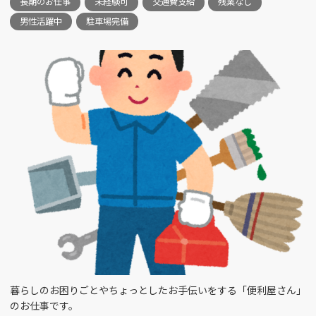
長期のお仕事
未経験可
交通費支給
残業なし
富山市今泉北部町 （1）
男性活躍中
駐車場完備
金型設計 （2）
銀行窓口 （1）
富山市大宮町 （2）
施工管理 （3）
食器洗浄スタッフ
（1）
富山市池田 （1）
損保事務 （1）
入浴介助 （1）
富山市梅沢町 （2）
SE （3）
ﾍﾞｯﾄﾞﾒｲｷﾝｸﾞ （2）
富山市四方 （3）
リハビリ助手 （1）
ルート営業 （4）
高岡駅南 （2）
人事・労務 （2）
介護助手 （4）
富山市五福 （1）
倉庫管理 （1）
企画 （1）
富山市本郷 （1）
暮らしのお困りごとやちょっとしたお手伝いをする「便利屋さん」
のお仕事です。