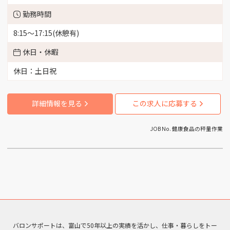
（3）
勤務時間
富山市新富町 （1）
8:15～17:15(休憩有)
休日・休暇
富山市杉谷 （3）
休日：土日祝
富山市笹津 （1）
詳細情報を見る
この求人に応募する
富山市西町 （2）
JOB No. 健康食品の秤量作業
富山市水橋 （2）
富山市馬瀬口 （1）
富山市各地 （1）
富山市草島 （1）
バロンサポートは、富山で50年以上の実績を活かし、仕事・暮らしをトー