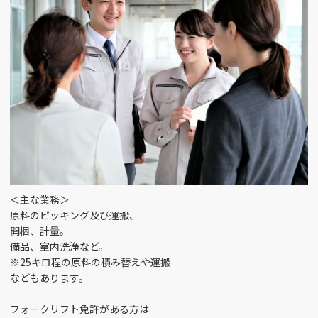
富山市今泉北部町 （1）
金型設計 （2）
銀行窓口 （1）
富山市大宮町 （2）
施工管理 （3）
食器洗浄スタッフ
（1）
富山市池田 （1）
損保事務 （1）
入浴介助 （1）
富山市梅沢町 （2）
SE （3）
ﾍﾞｯﾄﾞﾒｲｷﾝｸﾞ （2）
富山市四方 （3）
＜主な業務＞
リハビリ助手 （1）
ルート営業 （4）
高岡駅南 （2）
原料のピッキング及び運搬、
開梱、計量。
人事・労務 （2）
介護助手 （4）
備品、室内洗浄など。
富山市五福 （1）
※25キロ程の原料の積み替えや運搬
などもあります。
倉庫管理 （1）
企画 （1）
富山市本郷 （1）
フォークリフト免許がある方は