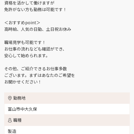
受付スタッフ （2）
品質管理 （1）
富山市四ツ葉町 （2）
資格を活かして働けますが
免許がない方も勤務は可能です！
工場長 （1）
商品開発 （1）
富山市大塚 （3）
＜おすすめpoint＞
高時給、人気の日勤、土日祝お休み
品質保証 （1）
施設管理 （4）
富山市花崎 （6）
職場見学も可能です！
お仕事の流れなども確認ができ、
営業 （12）
介護 （6）
富山市南央町 （1）
安心して始められます。
製造 （26）
看護師 （6）
富山市三郷 （3）
その他、ご紹介できるお仕事多数
ございます。まずはあなたのご希望を
お聞かせください！
薬剤師 （1）
事務 （21）
富山市田刈屋（桜谷、五艘エリア） （3）
勤務地
IT関連 （1）
言語聴覚士 （2）
富山市流杉 （1）
富山市中大久保
サービス （5）
接客サービス （3）
富山市豊田 （3）
職種
製造
提案セールス （2）
コールセンター業務
富山市八町 （3）