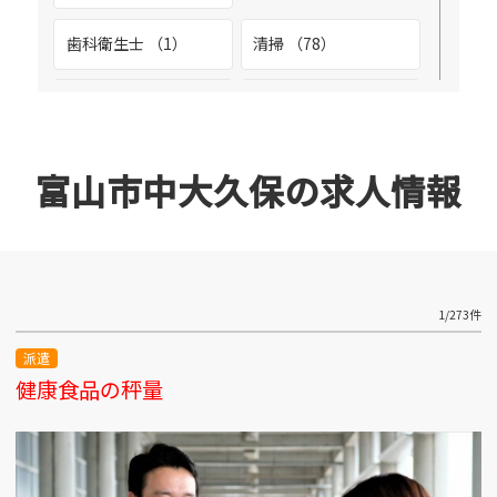
富山市黒崎 （2）
歯科衛生士 （1）
清掃 （78）
富山市二口 （1）
溶接工 （2）
環境整備 （4）
富山市新庄 （2）
生産管理 （2）
看護助手 （1）
富山市中大久保の求人情報
富山市北代 （20）
空調メンテナンス
設備管理 （9）
（1）
立山町泉 （2）
整備士 （3）
診療放射線技師 （1）
1/273件
富山駅前周辺 （4）
派遣
調理スタッフ （2）
調理師 （3）
健康食品の秤量
富山市池多 （3）
調理補助 （1）
警備 （1）
富山市向新庄 （3）
販売スタッフ （5）
軽作業 （26）