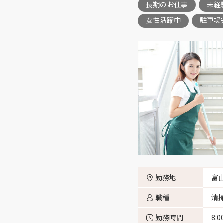
長期のお仕事
未経
女性活躍中
駐車場
富山市池田 （1）
富山市四方 （3）
富山市五福 （1）
富山市四ツ葉町 （2）
富山市花崎 （6）
富山市三郷 （3）
勤務地
富
職種
清
勤務時間
8:
富山市流杉 （1）