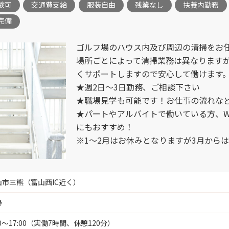
験可
交通費支給
服装自由
残業なし
扶養内勤務
調理補助 
完備
富山市梅沢町 （2）
販売スタッ
ゴルフ場のハウス内及び周辺の清掃をお
高岡駅南 （2）
場所ごとによって清掃業務は異なります
くサポートしますので安心して働けます
金型設計 
富山市本郷 （1）
★週2日～3日勤務、ご相談下さい
★職場見学も可能です！お仕事の流れな
施工管理 
★パートやアルバイトで働いている方、
富山市大塚 （3）
にもおすすめ！
※1～2月はお休みとなりますが3月から
富山市南央町 （1）
損保事務 
富山市田刈屋（桜谷、五艘エリア）
山市三熊（富山西IC近く）
SE （3）
（3）
掃
リハビリ助
00～17:00（実働7時間、休憩120分）
富山市豊田 （3）