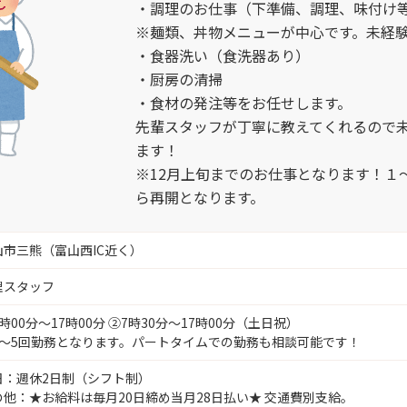
・調理のお仕事（下準備、調理、味付け
※麺類、丼物メニューが中心です。未経
・食器洗い（食洗器あり）
・厨房の清掃
・食材の発注等をお任せします。
先輩スタッフが丁寧に教えてくれるので
ます！
※12月上旬までのお仕事となります！１
ら再開となります。
山市三熊（富山西IC近く）
理スタッフ
時00分〜17時00分 ②7時30分～17時00分（土日祝）
4～5回勤務となります。パートタイムでの勤務も相談可能です！
日：週休2日制（シフト制）
の他：★お給料は毎月20日締め当月28日払い★ 交通費別支給。