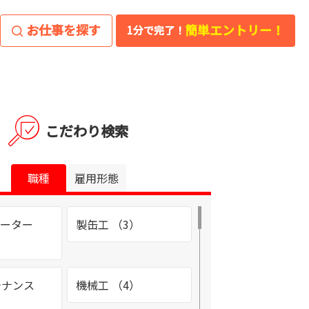
お仕事を探す
簡単エントリー！
1分で完了！
こだわり検索
職種
雇用形態
レーター
製缶工 （3）
テナンス
機械工 （4）