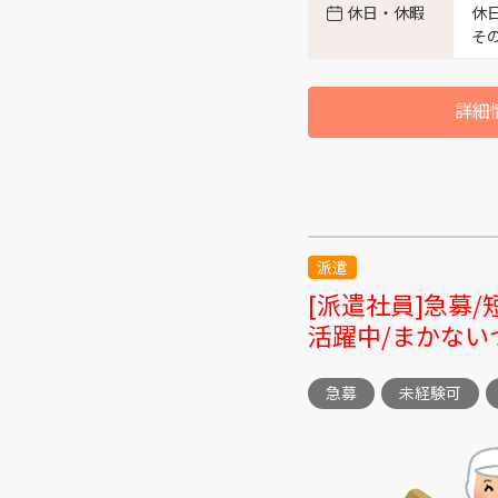
休日・休暇
休
富山市高田 （1）
そ
富山市西長江 （3）
詳細
富山市秋ヶ島 （3）
富山市栄町 （1）
派遣
富山市西二俣 （2）
[派遣社員]急募
活躍中/まかない
富山市古沢 （1）
急募
未経験可
富山市大手町 （1）