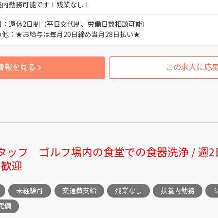
養内勤務可能です！残業なし！
人事・労務
日：週休2日制（平日交代制、労働日数相談可能）
富山市新富町 （1）
の他：★お給与は毎月20日締め当月28日払い★
倉庫管理 
富山市笹津 （1）
情報を見る
この求人に応
受付スタッ
富山市水橋 （2）
工場長 （
富山市各地 （1）
品質保証 
富山市草島、中屋、立山町 （1）
タッフ ゴルフ場内の食堂での食器洗浄 / 週2
ク歓迎
営業 （12
富山市境野新 （2）
未経験可
交通費支給
残業なし
扶養内勤務
製造 （26
富山市岩瀬古志町 （3）
完備