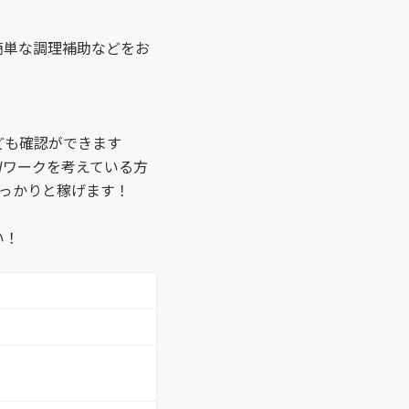
1）
事務 （21）
簡単な調理補助などをお
1）
言語聴覚士 （2）
（5）
接客サービス （3）
ども確認ができます
Wワークを考えている方
ス （2）
コールセンター業務
しっかりと稼げます！
（3）
い！