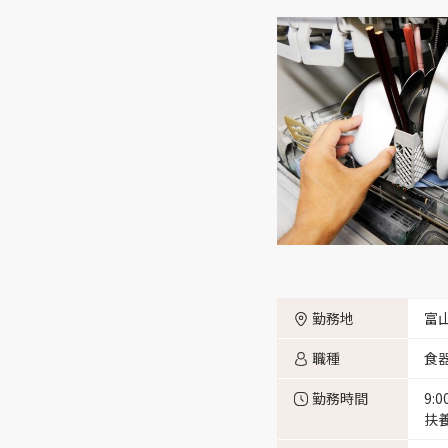
富山市布目 （6）
富山市八尾町保内 （11）
富山市水橋辻ヶ堂 （1）
富山市南中田 （5）
富山市願海寺水口 （2）
勤務地
富
富山市安住町 （3）
職種
食
勤務時間
9:
富山市上大久保 （1）
扶養