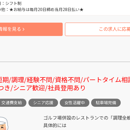
日：シフト制
砺波市庄川町青島 （1）
の他：★お給与は毎月20日締め当月28日払い★
富山市三熊 （2）
情報を見る
この求人に応
富山市下飯野 （4）
富山市天正寺 （3）
富山市萩原 （1）
/短期/調理/経験不問/資格不問/パートタイム
つき/シニア歓迎/社員登用あり
富山市中冨居新町 （1）
交通費支給
シニア応援
女性活躍中
駐車場完備
富山市下新町 （1）
ゴルフ場併設のレストランでの「調理全
具体的には