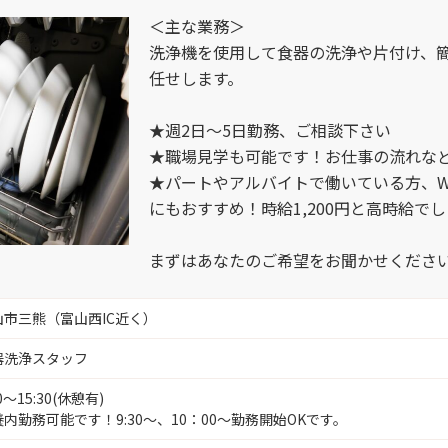
薬剤師 （
＜主な業務＞
富山市才覚寺 （1）
洗浄機を使用して食器の洗浄や片付け、
任せします。
IT関連 （
富山市今市 （2）
★週2日～5日勤務、ご相談下さい
サービス 
★職場見学も可能です！お仕事の流れな
富山市総曲輪 （4）
★パートやアルバイトで働いている方、
提案セール
にもおすすめ！時給1,200円と高時給で
富山市興人町 （6）
まずはあなたのご希望をお聞かせくださ
富山市奥田新町 （1）
山市三熊（富山西IC近く）
富山市寺町 （1）
器洗浄スタッフ
00～15:30(休憩有)
富山市山本 （1）
内勤務可能です！9:30～、10：00～勤務開始OKです。