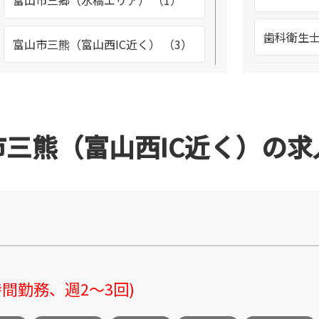
富山市三郷（水橋エリア） （1）
歯科衛生士
富山市三熊（富山西IC近く） （3）
溶接工 （
富山市婦中町速星 （4）
生産管理 
富山市二口 （1）
市三熊（富山西IC近く）の求
空調メン
富山市北代 （20）
（1）
富山駅前周辺 （4）
整備士 （
富山市向新庄 （3）
間勤務、週2～3回)
調理スタッ
富山市大宮町 （2）