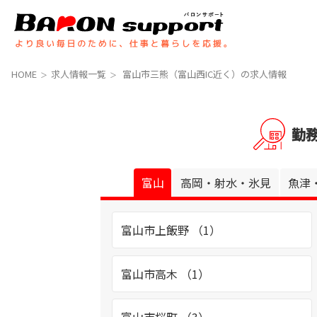
コ
ナ
ン
ビ
テ
ゲ
ン
ー
ツ
シ
HOME
求人情報一覧
富山市三熊（富山西IC近く）の求人情報
へ
ョ
ス
ン
キ
に
勤
ッ
移
プ
動
富山
高岡・射水・氷見
魚津
富山市上飯野 （1）
富山市高木 （1）