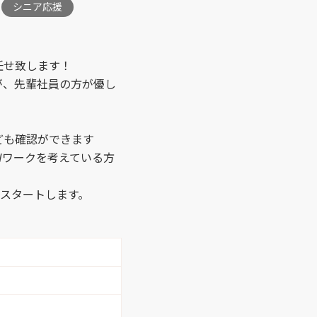
シニア応援
（1）
警備 （1）
フ （5）
軽作業 （26）
任せ致します！
が、先輩社員の方が優し
。
（2）
銀行窓口 （1）
ども確認ができます
（3）
食器洗浄スタッフ
Wワークを考えている方
（1）
はスタートします。
（1）
入浴介助 （1）
ﾍﾞｯﾄﾞﾒｲｷﾝｸﾞ （2）
手 （1）
ルート営業 （4）