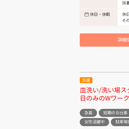
扶
休日・休暇
休
富山市八町 （3）
そ
富山市杉谷 （3）
詳細
富山市西町 （2）
富山市馬瀬口 （1）
派遣
富山市草島 （1）
皿洗い/洗い場ス
日のみのWワー
富山市萩島 （1）
急募
短期のお仕事
富山市岩瀬 （3）
女性活躍中
駐車場