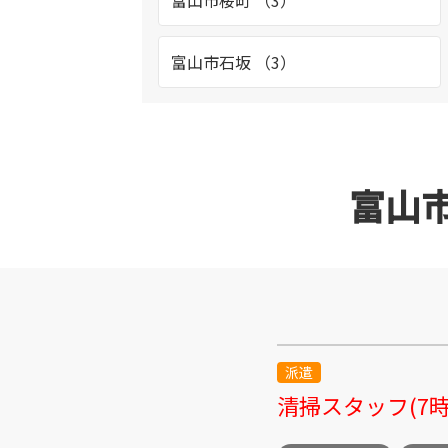
富山市桜町 （3）
富山市石坂 （3）
富山市八日町 （4）
富山市黒崎 （2）
富山
富山市新庄 （2）
立山町泉 （2）
富山市池多 （3）
派遣
清掃スタッフ(7時
富山市今泉北部町 （1）