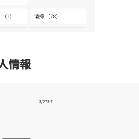
 （1）
清掃 （78）
2）
環境整備 （4）
（2）
看護助手 （1）
人情報
テナンス
設備管理 （9）
3）
診療放射線技師
3/273件
（1）
フ （2）
調理師 （3）