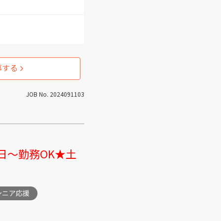
 （2）
介護助手 （4）
（1）
企画 （1）
募する
フ （2）
品質管理 （1）
JOB No. 2024091103
1）
商品開発 （1）
（1）
施設管理 （4）
日～勤務OK★土
）
介護 （6）
シニア応援
）
看護師 （6）