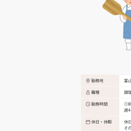
富山市西金屋字長尾 （1）
勤務地
富
職種
調
勤務時間
①8
週
休日・休暇
休
そ