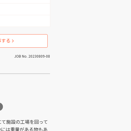
1）
事務 （21）
1）
言語聴覚士 （2）
募する
（5）
接客サービス （3）
JOB No. 20230809-08
ス （2）
コールセンター業務
（3）
にて施設の工場を回って
中には重量がある物もあ