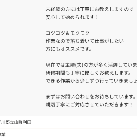
未経験の方には丁寧にお教えしますので
人事・労務
富山市新富町 （1）
安心して始められます！
倉庫管理 
コツコツ＆モクモク
富山市笹津 （1）
作業なので落ち着いて仕事がしたい
受付スタッ
方にもオススメです。
富山市水橋 （2）
現在では主婦(夫)の方が多く活躍してい
工場長 （
研修期間も丁寧に優しくお教えします。
富山市各地 （1）
できる作業から少しずつ行っていきまし
品質保証 
富山市草島、中屋、立山町 （1）
まずはお問い合わせをお待ちしています
親切丁寧にご対応させていただきます！
営業 （12
富山市境野新 （2）
新川郡立山町利田
製造 （26
富山市岩瀬古志町 （3）
作業