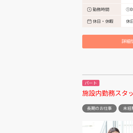
勤務時間
①0
富山市布目 （6）
休日・休暇
休
富山市八尾町保内 （11）
詳細
富山市水橋辻ヶ堂 （1）
富山市南中田 （5）
パート
富山市願海寺水口 （2）
施設内勤務スタ
富山市安住町 （3）
長期のお仕事
未経
富山市上大久保 （1）