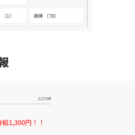
 （1）
清掃 （78）
2）
環境整備 （4）
（2）
看護助手 （1）
報
テナンス
設備管理 （9）
3）
診療放射線技師
2/273件
（1）
1,300円！！
フ （2）
調理師 （3）