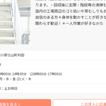
ります。・回収後に玄関・階段等の清掃
砺波市庄川町青島 （1）
設内の工場周辺のゴミ拾いや草むしりも
自信のある方＊身体を動かすことが好き
富山市三熊 （2）
関わらず歓迎！＊一人作業が好きなかた
富山市下飯野 （4）
富山市天正寺 （3）
新川郡立山町利田
富山市萩原 （1）
掃
)8時00分-14時30分 (2)8時00分-17時00分
富山市中冨居新町 （1）
) 月・水・金 (2) 火・木
日：土日祝日
富山市下新町 （1）
情報を見る
この求人に応