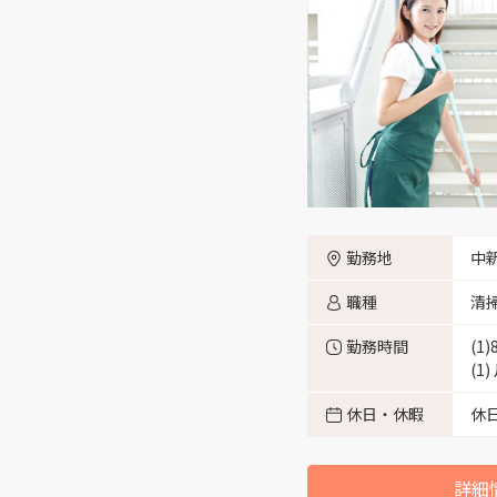
富山市高田 （1）
富山市西長江 （3）
富山市秋ヶ島 （3）
富山市栄町 （1）
勤務地
中
富山市西二俣 （2）
職種
清
勤務時間
(1
富山市古沢 （1）
(1
休日・休暇
休
富山市大手町 （1）
詳細