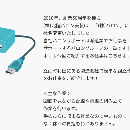
調理補助 
富山市梅沢町 （2）
2018年、創業50周年を機に
販売スタッ
(株)北陸バロン美装は、「(株)バロン」に
高岡駅南 （2）
社名変更いたしました。
当社バロンサポートは派遣業でお仕事を
金型設計 
サポートするバロングループの一員です
富山市本郷 （1）
↓↓↓今回ご紹介するお仕事はこちら↓
施工管理 
富山市大塚 （3）
立山町利田にある製造会社で簡単な組立
のお仕事をご紹介します！
富山市南央町 （1）
損保事務 
＜主な作業＞
図面を見ながら配線や電線の組み立て
富山市田刈屋（桜谷、五艘エリア）
SE （3）
作業を行います。
（3）
手のひらに収まる作業なので重いものも
リハビリ助
なく体への負担も特にありません。
富山市豊田 （3）