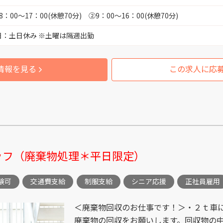
薬剤師 （
8：00～17：00(休憩70分) ②9：00～16：00(休憩70分)
富山市才覚寺 （1）
日：土日休み ※土曜は隔週出勤
IT関連 （
富山市今市 （2）
情報を見る
この求人に応
サービス 
富山市総曲輪 （4）
提案セール
富山市興人町 （6）
富山市奥田新町 （1）
ッフ（廃棄物処理＊平日限定）
富山市寺町 （1）
験可
交通費支給
制服支給
シニア応援
正社員雇用
富山市山本 （1）
＜廃棄物回収のお仕事です！＞・２ｔ車
廃棄物の回収をお願いします。回収物の