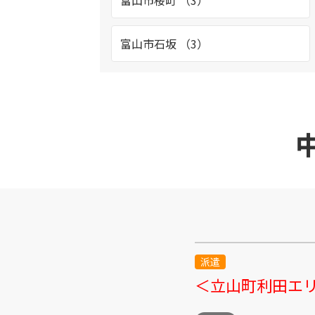
富山市桜町 （3）
富山市石坂 （3）
富山市八日町 （4）
富山市黒崎 （2）
富山市新庄 （2）
立山町泉 （2）
富山市池多 （3）
派遣
＜立山町利田エリ
富山市今泉北部町 （1）