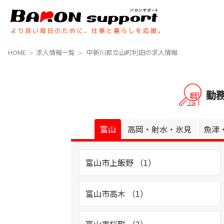
コ
ナ
ン
ビ
テ
ゲ
ン
ー
ツ
シ
HOME
求人情報一覧
中新川郡立山町利田の求人情報
へ
ョ
ス
ン
キ
に
勤
ッ
移
プ
動
富山
高岡・射水・氷見
魚津
富山市上飯野 （1）
富山市高木 （1）