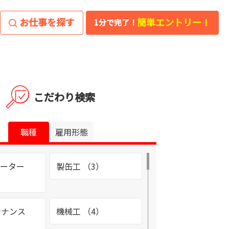
お仕事を探す
簡単エントリー！
1分で完了！
こだわり検索
職種
雇用形態
レーター
製缶工 （3）
テナンス
機械工 （4）