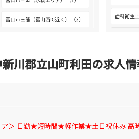
富山市三郷（水橋エリア） （1）
歯科衛生士
富山市三熊（富山西IC近く） （3）
溶接工 （
富山市婦中町速星 （4）
生産管理 
富山市二口 （1）
中新川郡立山町利田の求人情
空調メン
富山市北代 （20）
（1）
富山駅前周辺 （4）
整備士 （
富山市向新庄 （3）
ア＞ 日勤★短時間★軽作業★土日祝休み 高時給
調理スタッ
富山市大宮町 （2）